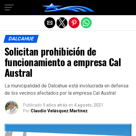
Salir de la versión móvil
DALCAHUE
Solicitan prohibición de
funcionamiento a empresa Cal
Austral
La municipalidad de Dalcahue está involucrada en defensa
de los vecinos afectados por la empresa Cal Austral
Publicado
5 años atrás
en
4 agosto, 2021
Por
Claudio Velásquez Martínez