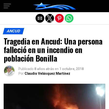
Salir de la versión móvil
ANCUD
Tragedia en Ancud: Una persona
falleció en un incendio en
población Bonilla
Publicado
8 años atrás
en
1 octubre, 2018
Por
Claudio Velásquez Martínez