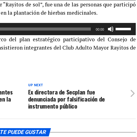
 “Rayitos de sol”, fue una de las personas que participó
teclas
 en la plantación de hierbas medicinales.
de
flecha
Utiliza
arriba/aba
00:00
las
para
rco del plan estratégico participativo del Consejo de
teclas
aumentar
 asistieron integrantes del Club Adulto Mayor Rayitos de
de
o
flecha
disminuir
arriba/aba
el
para
volumen.
aumentar
o
UP NEXT
santes
Ex directora de Secplan fue
disminuir
en la
denunciada por falsificación de
el
instrumento público
volumen.
TE PUEDE GUSTAR