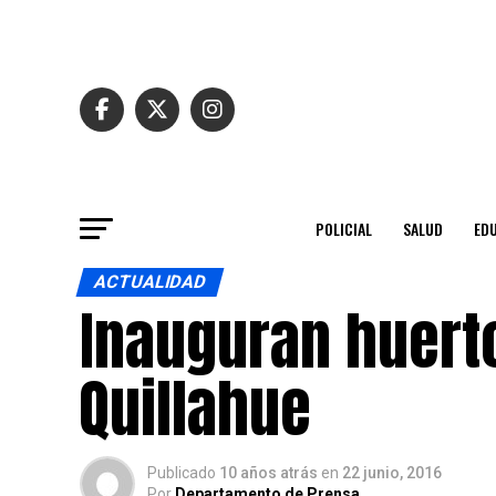
POLICIAL
SALUD
ED
ACTUALIDAD
Inauguran huert
Quillahue
Publicado
10 años atrás
en
22 junio, 2016
Por
Departamento de Prensa