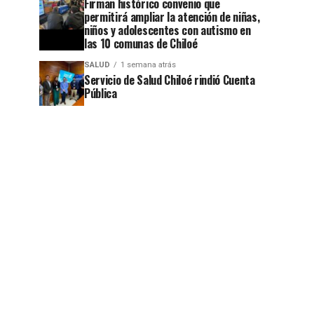
Firman histórico convenio que
permitirá ampliar la atención de niñas,
niños y adolescentes con autismo en
las 10 comunas de Chiloé
jo
SALUD
1 semana atrás
Servicio de Salud Chiloé rindió Cuenta
Pública
jo