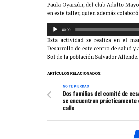
Paula Oyarzún, del club Adulto Mayor
audio
en este taller, quien además colaboró
Reproductor
00:00
de
Esta actividad se realiza en el ma
audio
Desarrollo de este centro de salud y
Sol de la población Salvador Allende.
ARTÍCULOS RELACIONADOS:
NO TE PIERDAS
Dos familias del comité de ce
se encuentran prácticamente 
calle