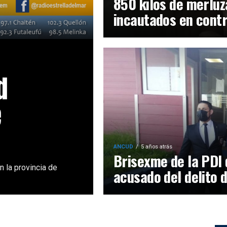
850 kilos de merluz
incautados en contr
d
e
ANCUD
5 años atrás
Brisexme de la PDI 
n la provincia de
acusado del delito d