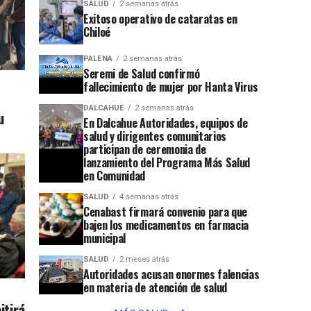
SALUD
2 semanas atrás
Exitoso operativo de cataratas en
Chiloé
PALENA
2 semanas atrás
Seremi de Salud confirmó
fallecimiento de mujer por Hanta Virus
DALCAHUE
2 semanas atrás
u
En Dalcahue Autoridades, equipos de
salud y dirigentes comunitarios
participan de ceremonia de
lanzamiento del Programa Más Salud
en Comunidad
SALUD
4 semanas atrás
Cenabast firmará convenio para que
bajen los medicamentos en farmacia
municipal
SALUD
2 meses atrás
Autoridades acusan enormes falencias
en materia de atención de salud
itirá