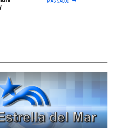
MÁS SALUD
y
0