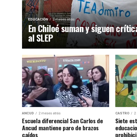
EDUCACIÓN
2 meses atrás
En Chiloé suman y siguen crític
al SLEP
ANCUD
2 meses atrás
CASTRO
2
Escuela diferencial San Carlos de
Siete es
Ancud mantiene paro de brazos
educacio
caídos
prohibic