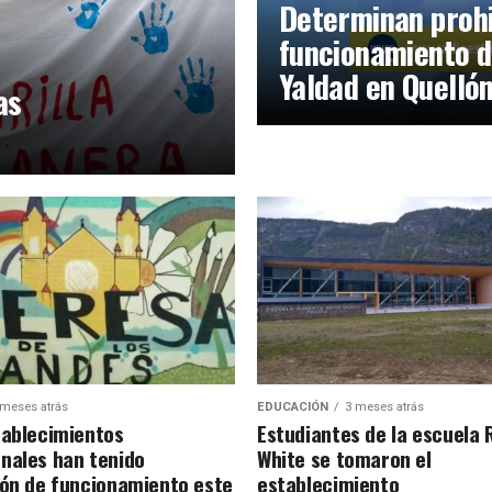
Determinan prohi
funcionamiento d
Yaldad en Quelló
as
 meses atrás
EDUCACIÓN
3 meses atrás
tablecimientos
Estudiantes de la escuela 
nales han tenido
White se tomaron el
ión de funcionamiento este
establecimiento