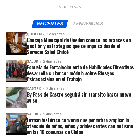
PUBLICIDAD
RECIENTES
TENDENCIAS
QUEILEN
2 días atrás
Concejo Municipal de Queilen conoce los avances en
gestión y estrategias que se impulsa desde el
Servicio Salud Chiloé
SALUD
2 días atrás
Escuela de Fortalecimiento de Habilidades Directivas
desarrolló su tercer módulo sobre Riesgos
Psicosociales en el Trabajo
CASTRO
3 días atrás
By Pass de Castro seguirá sin transito hasta nuevo
aviso
SALUD
5 días atrás
Firman histórico convenio que permitirá ampliar la
atención de niñas, niños y adolescentes con autismo
en las 10 comunas de Chiloé