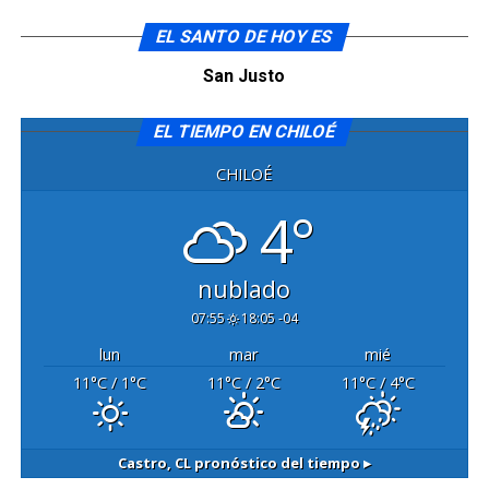
EL SANTO DE HOY ES
San Justo
EL TIEMPO EN CHILOÉ
CHILOÉ
4°
nublado
07:55
18:05 -04
lun
mar
mié
11
°C
/ 1
°C
11
°C
/ 2
°C
11
°C
/ 4
°C
Castro, CL
pronóstico del tiempo ▸