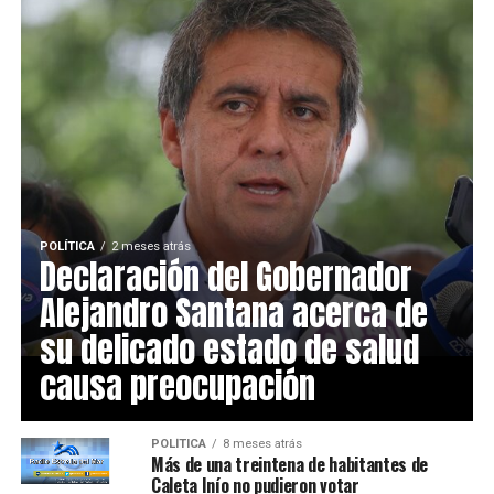
POLÍTICA
2 meses atrás
Declaración del Gobernador
Alejandro Santana acerca de
su delicado estado de salud
causa preocupación
POLÍTICA
8 meses atrás
Más de una treintena de habitantes de
Caleta Inío no pudieron votar