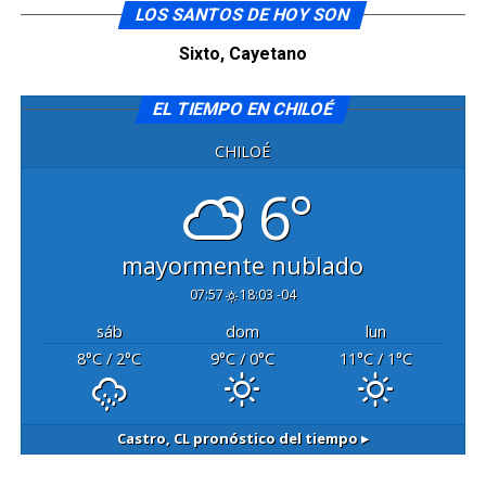
LOS SANTOS DE HOY SON
Sixto, Cayetano
EL TIEMPO EN CHILOÉ
CHILOÉ
6°
mayormente nublado
07:57
18:03 -04
sáb
dom
lun
8
°C
/ 2
°C
9
°C
/ 0
°C
11
°C
/ 1
°C
Castro, CL
pronóstico del tiempo ▸