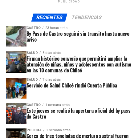
PUBLICIDAD
RECIENTES
TENDENCIAS
CASTRO
23 horas atrás
By Pass de Castro seguirá sin transito hasta nuevo
aviso
SALUD
3 días atrás
Firman histórico convenio que permitirá ampliar la
atención de niñas, niños y adolescentes con autismo
en las 10 comunas de Chiloé
SALUD
7 días atrás
Servicio de Salud Chiloé rindió Cuenta Pública
CASTRO
1 semana atrás
Este jueves se realizó la apertura oficial del by pass
de Castro
POLICIAL
1 semana atrás
Cerca de tres toneladas de merluza austral fueron