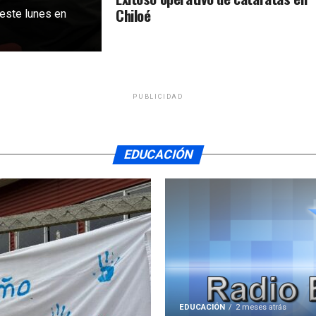
Chiloé
 este lunes en
PUBLICIDAD
EDUCACIÓN
EDUCACIÓN
2 meses atrás