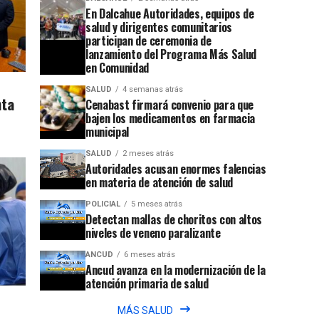
En Dalcahue Autoridades, equipos de
salud y dirigentes comunitarios
participan de ceremonia de
lanzamiento del Programa Más Salud
en Comunidad
SALUD
4 semanas atrás
nta
Cenabast firmará convenio para que
bajen los medicamentos en farmacia
municipal
SALUD
2 meses atrás
Autoridades acusan enormes falencias
en materia de atención de salud
POLICIAL
5 meses atrás
Detectan mallas de choritos con altos
niveles de veneno paralizante
ANCUD
6 meses atrás
Ancud avanza en la modernización de la
atención primaria de salud
MÁS SALUD