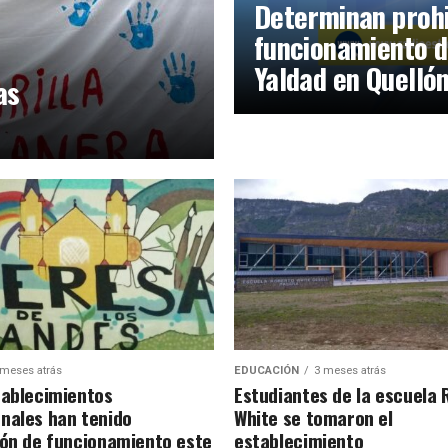
Determinan prohi
funcionamiento d
Yaldad en Quelló
as
 meses atrás
EDUCACIÓN
3 meses atrás
tablecimientos
Estudiantes de la escuela 
nales han tenido
White se tomaron el
ión de funcionamiento este
establecimiento