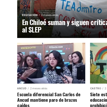
EDUCACIÓN
2 meses atrás
En Chiloé suman y siguen crític
al SLEP
ANCUD
2 meses atrás
CASTRO
2
Escuela diferencial San Carlos de
Siete es
Ancud mantiene paro de brazos
educacio
caídos
prohibic