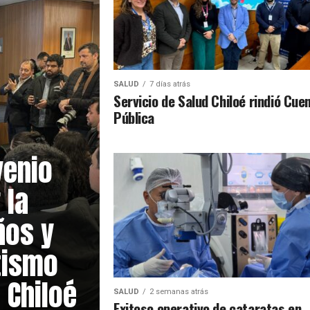
SALUD
7 días atrás
Servicio de Salud Chiloé rindió Cue
Pública
venio
 la
ños y
tismo
 Chiloé
SALUD
2 semanas atrás
Exitoso operativo de cataratas en