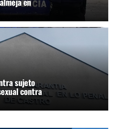
 almeja en
ntra sujeto
sexual contra