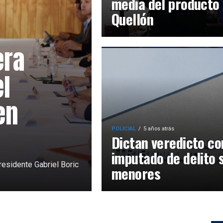
media del producto
Quellón
era
el
en
POLICIAL
5 años atrás
Dictan veredicto co
imputado de delito 
residente Gabriel Boric
menores