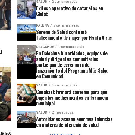
SALUD
2 semanas atrás
Exitoso operativo de cataratas en
Chiloé
PALENA
2 semanas atrás
Seremi de Salud confirmó
fallecimiento de mujer por Hanta Virus
DALCAHUE
2 semanas atrás
u
En Dalcahue Autoridades, equipos de
salud y dirigentes comunitarios
participan de ceremonia de
lanzamiento del Programa Más Salud
en Comunidad
SALUD
4 semanas atrás
Cenabast firmará convenio para que
bajen los medicamentos en farmacia
municipal
SALUD
2 meses atrás
Autoridades acusan enormes falencias
en materia de atención de salud
itirá