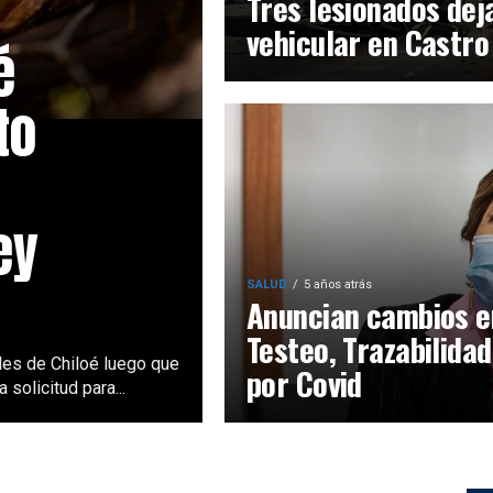
Tres lesionados dej
vehicular en Castro
é
to
ey
SALUD
5 años atrás
Anuncian cambios e
Testeo, Trazabilidad
es de Chiloé luego que
por Covid
solicitud para...