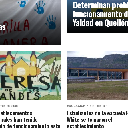
Determinan prohi
funcionamiento d
Yaldad en Quelló
as
 meses atrás
EDUCACIÓN
3 meses atrás
tablecimientos
Estudiantes de la escuela 
nales han tenido
White se tomaron el
ión de funcionamiento este
establecimiento