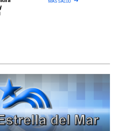
MÁS SALUD
y
0