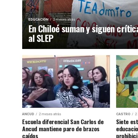
EDUCACIÓN
2 meses atrás
En Chiloé suman y siguen crític
al SLEP
ANCUD
2 meses atrás
CASTRO
2
Escuela diferencial San Carlos de
Siete es
Ancud mantiene paro de brazos
educacio
caídos
prohibic